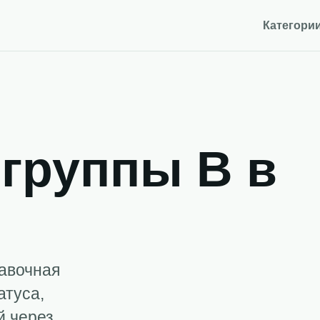
Категори
группы B в
равочная
атуса,
й через