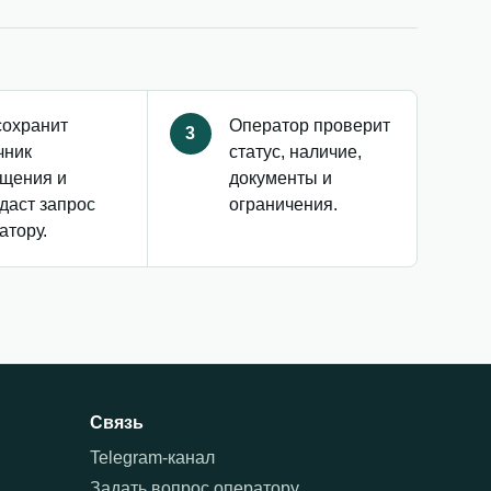
сохранит
Оператор проверит
3
чник
статус, наличие,
щения и
документы и
даст запрос
ограничения.
атору.
Связь
Telegram-канал
Задать вопрос оператору