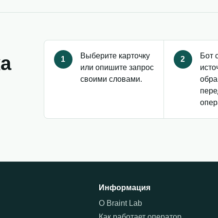
Выберите карточку
Бот 
ка
1
2
или опишите запрос
исто
своими словами.
обра
пере
опер
Информация
О Braint Lab
Как работает оператор