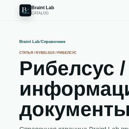
Braint Lab
CATALOG
Braint Lab
/
Справочник
СТАТЬЯ / RYBELSUS / РИБЕЛСУС
Рибелсус /
информаци
документ