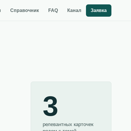
и
Справочник
FAQ
Канал
Заявка
3
релевантных карточек