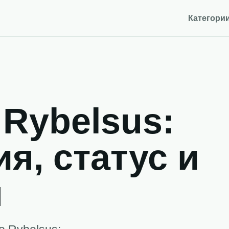
Категори
 Rybelsus:
я, статус и
ы