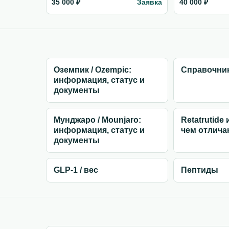
Заявка
35 000 ₽
40 000 ₽
Оземпик / Ozempic:
Справочник
информация, статус и
документы
Мунджаро / Mounjaro:
Retatrutide 
информация, статус и
чем отлича
документы
GLP-1 / вес
Пептиды