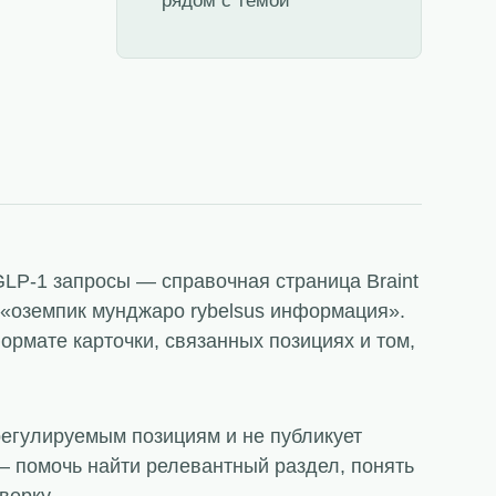
рядом с темой
GLP-1 запросы — справочная страница Braint
 «оземпик мунджаро rybelsus информация».
рмате карточки, связанных позициях и том,
регулируемым позициям и не публикует
 помочь найти релевантный раздел, понять