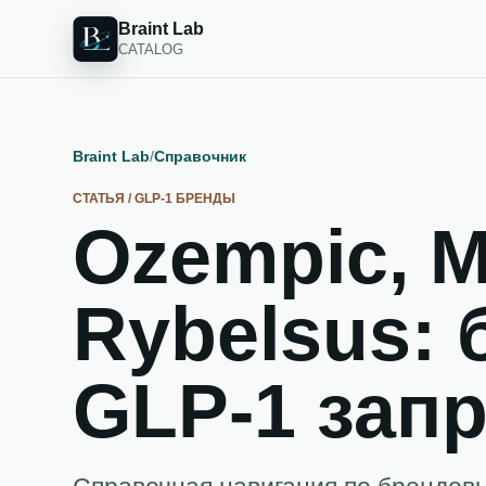
Braint Lab
CATALOG
Braint Lab
/
Справочник
СТАТЬЯ / GLP-1 БРЕНДЫ
Ozempic, M
Rybelsus:
GLP-1 зап