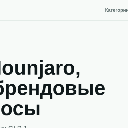
Категори
ounjaro,
 брендовые
росы