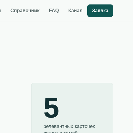
и
Справочник
FAQ
Канал
Заявка
5
релевантных карточек