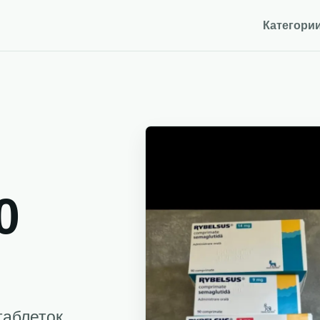
Категори
0
таблеток.