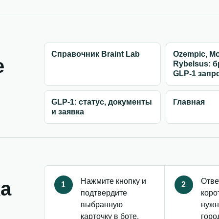
Справочник Braint Lab
Ozempic, Mo
е
Rybelsus: 
GLP-1 запр
GLP-1: статус, документы
Главная
и заявка
Нажмите кнопку и
Отве
ка
1
2
подтвердите
коро
выбранную
нужн
карточку в боте.
горо