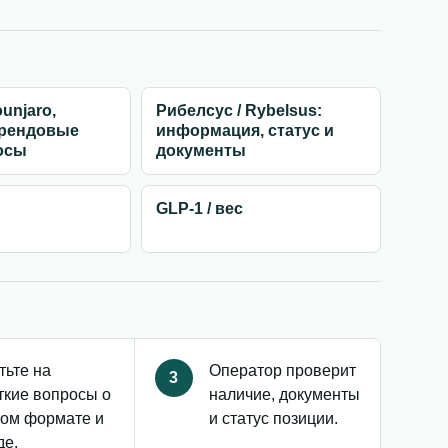
unjaro,
Рибелсус / Rybelsus:
брендовые
информация, статус и
осы
документы
GLP-1 / вес
тьте на
Оператор проверит
3
ткие вопросы о
наличие, документы
ом формате и
и статус позиции.
де.