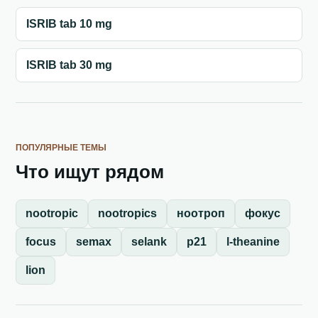
ISRIB tab 10 mg
ISRIB tab 30 mg
ПОПУЛЯРНЫЕ ТЕМЫ
Что ищут рядом
nootropic
nootropics
ноотроп
фокус
focus
semax
selank
p21
l-theanine
lion