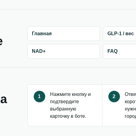
Главная
GLP-1 / вес
е
NAD+
FAQ
Нажмите кнопку и
Отве
ка
1
2
подтвердите
коро
выбранную
нужн
карточку в боте.
горо