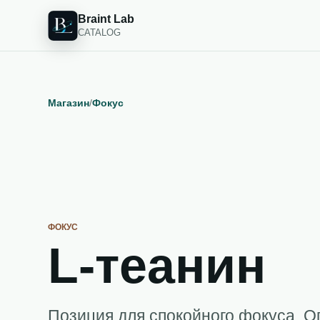
Braint Lab
CATALOG
Магазин
/
Фокус
ФОКУС
L-теанин
Позиция для спокойного фокуса. О