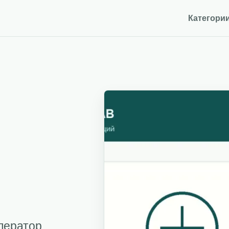
Категори
ператор