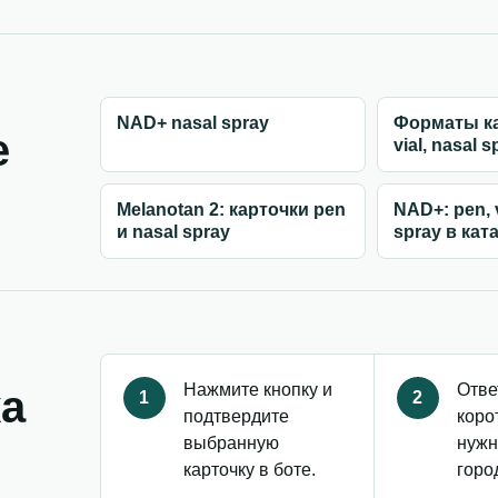
NAD+ nasal spray
Форматы ка
е
vial, nasal s
Melanotan 2: карточки pen
NAD+: pen, v
и nasal spray
spray в кат
Нажмите кнопку и
Отве
ка
1
2
подтвердите
коро
выбранную
нужн
карточку в боте.
горо