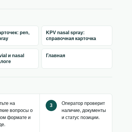
рточек: pen,
KPV nasal spray:
pray
справочная карточка
ial и nasal
Главная
алоге
тьте на
Оператор проверит
3
ткие вопросы о
наличие, документы
ом формате и
и статус позиции.
де.