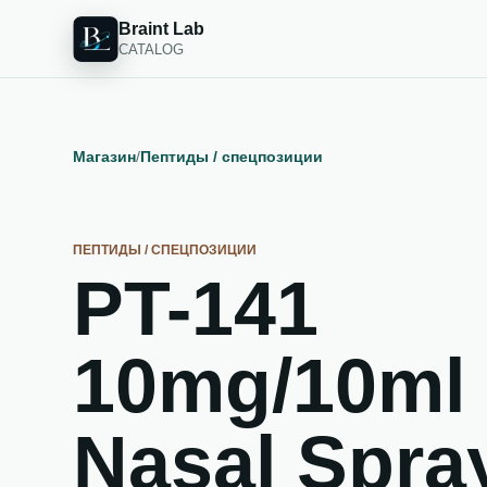
Braint Lab
CATALOG
Магазин
/
Пептиды / спецпозиции
ПЕПТИДЫ / СПЕЦПОЗИЦИИ
PT-141
10mg/10ml
Nasal Spra