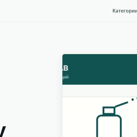
Категори
y