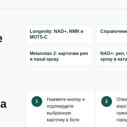
Longevity: NAD+, NMN и
Справочник
е
MOTS-C
Melanotan 2: карточки pen
NAD+: pen, v
и nasal spray
spray в кат
Нажмите кнопку и
Отве
ка
1
2
подтвердите
коро
выбранную
нужн
карточку в боте.
горо