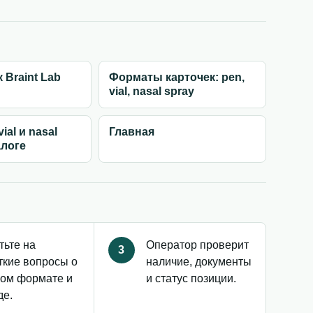
 Braint Lab
Форматы карточек: pen,
vial, nasal spray
ial и nasal
Главная
алоге
тьте на
Оператор проверит
3
ткие вопросы о
наличие, документы
ом формате и
и статус позиции.
де.