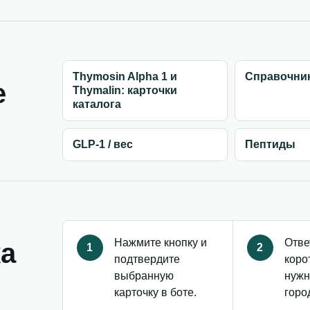
Thymosin Alpha 1 и
Справочник
е
Thymalin: карточки
каталога
GLP-1 / вес
Пептиды
Нажмите кнопку и
Отве
ка
1
2
подтвердите
коро
выбранную
нужн
карточку в боте.
горо