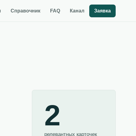
и
Справочник
FAQ
Канал
Заявка
2
релевантных карточек