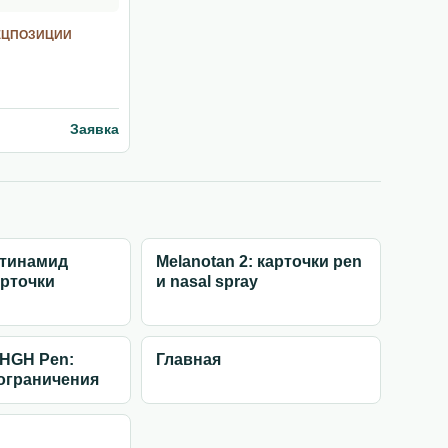
ЕЦПОЗИЦИИ
Заявка
отинамид
Melanotan 2: карточки pen
арточки
и nasal spray
 HGH Pen:
Главная
 ограничения