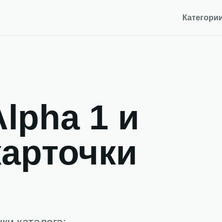
Категори
lpha 1 и
карточки