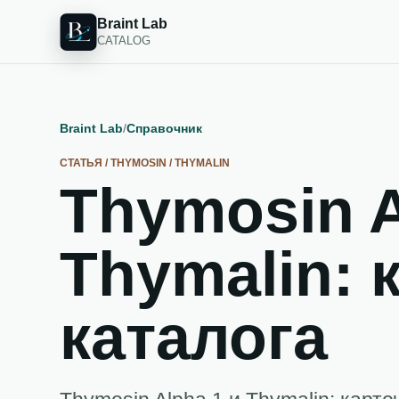
Braint Lab
CATALOG
Braint Lab
/
Справочник
СТАТЬЯ / THYMOSIN / THYMALIN
Thymosin A
Thymalin: 
каталога