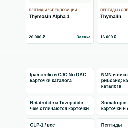
ПЕПТИДЫ / СПЕЦПОЗИЦИИ
ПЕПТИДЫ / СП
Thymosin Alpha 1
Thymalin
Заявка
20 000 ₽
16 000 ₽
Ipamorelin и CJC No DAC:
NMN и ник
карточки каталога
рибозид: к
каталога
Retatrutide и Tirzepatide:
Somatropin
чем отличаются карточки
карточки и
GLP-1 / вес
Пептиды