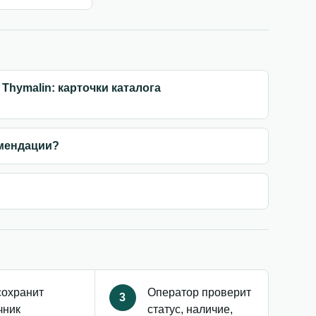
Thymalin: карточки каталога
омендации?
сохранит
Оператор проверит
3
чник
статус, наличие,