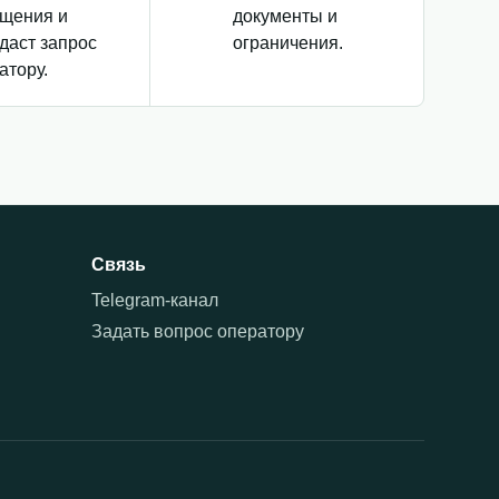
щения и
документы и
даст запрос
ограничения.
атору.
Связь
Telegram-канал
Задать вопрос оператору