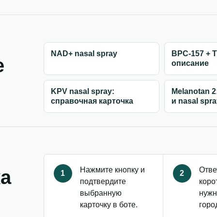
NAD+ nasal spray
BPC-157 + T
е
описание
KPV nasal spray:
Melanotan 2
справочная карточка
и nasal spr
Нажмите кнопку и
Отве
ка
1
2
подтвердите
коро
выбранную
нужн
карточку в боте.
горо