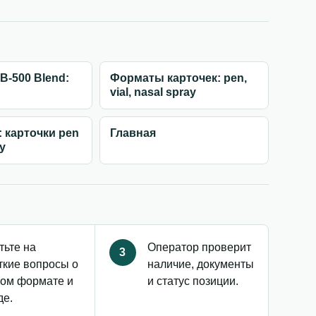
B-500 Blend:
Форматы карточек: pen,
vial, nasal spray
: карточки pen
Главная
ay
тьте на
Оператор проверит
3
ткие вопросы о
наличие, документы
ом формате и
и статус позиции.
де.