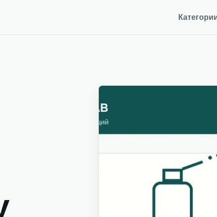
Категори
y