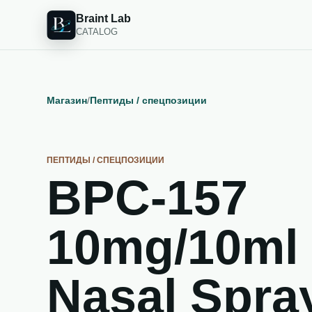
Braint Lab
CATALOG
Магазин
/
Пептиды / спецпозиции
ПЕПТИДЫ / СПЕЦПОЗИЦИИ
BPC-157
10mg/10ml
Nasal Spra