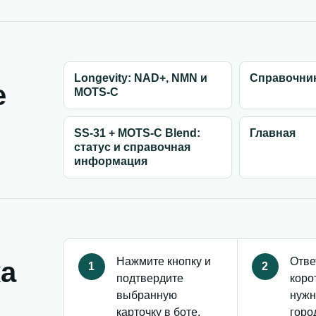
Longevity: NAD+, NMN и
Справочник
е
MOTS-C
SS-31 + MOTS-C Blend:
Главная
статус и справочная
информация
Нажмите кнопку и
Отве
ка
1
2
подтвердите
коро
выбранную
нужн
карточку в боте.
горо