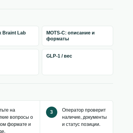
 Braint Lab
MOTS-C: описание и
форматы
GLP-1 / вес
тьте на
Оператор проверит
3
ткие вопросы о
наличие, документы
ом формате и
и статус позиции.
де.