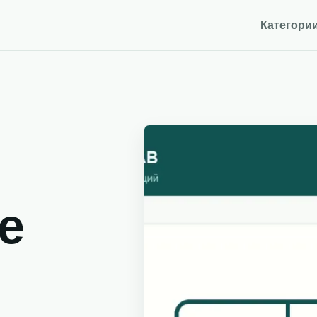
Категори
e