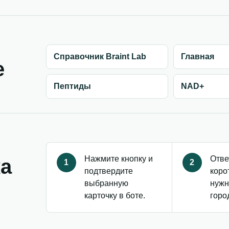
Справочник Braint Lab
Главная
е
Пептиды
NAD+
Нажмите кнопку и
Отве
ка
1
2
подтвердите
коро
выбранную
нужн
карточку в боте.
горо