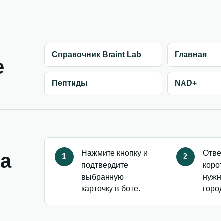
Справочник Braint Lab
Главная
е
Пептиды
NAD+
Нажмите кнопку и
Отве
ка
1
2
подтвердите
коро
выбранную
нужн
карточку в боте.
горо