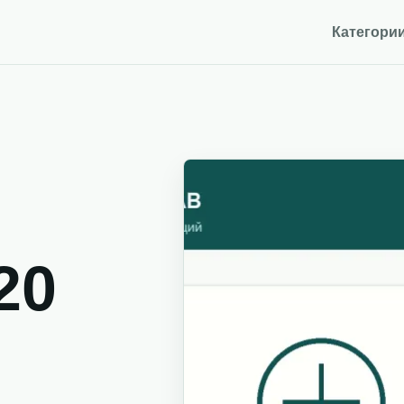
Категори
20