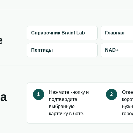
Справочник Braint Lab
Главная
е
Пептиды
NAD+
Нажмите кнопку и
Отве
ка
1
2
подтвердите
коро
выбранную
нужн
карточку в боте.
горо